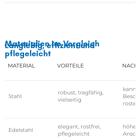
Materialien im Vergleich
Langlebig, effizient und
pflegeleicht
MATERIAL
VORTEILE
NACHT
kann b
robust, tragfähig,
Stahl
Besch
vielseitig
rosten
elegant, rostfrei,
höher
Edelstahl
pflegeleicht
Ansch