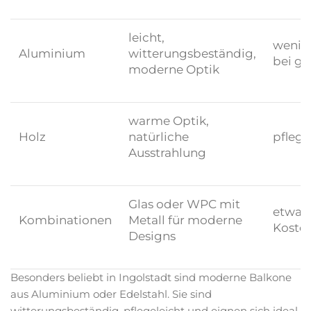
leicht,
wenige
Aluminium
witterungsbeständig,
bei gr
moderne Optik
warme Optik,
Holz
natürliche
pflege
Ausstrahlung
Glas oder WPC mit
etwas
Kombinationen
Metall für moderne
Koste
Designs
Besonders beliebt in Ingolstadt sind moderne Balkone
aus Aluminium oder Edelstahl. Sie sind
witterungsbeständig, pflegeleicht und eignen sich ideal