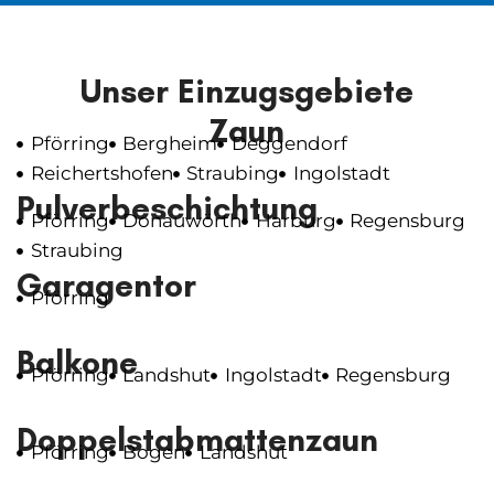
Unser Einzugsgebiete
Zaun
Pförring
Bergheim
Deggendorf
Reichertshofen
Straubing
Ingolstadt
Pulverbeschichtung
Pförring
Donauwörth
Harburg
Regensburg
Straubing
Garagentor
Pförring
Balkone
Pförring
Landshut
Ingolstadt
Regensburg
Doppelstabmattenzaun
Pförring
Bogen
Landshut