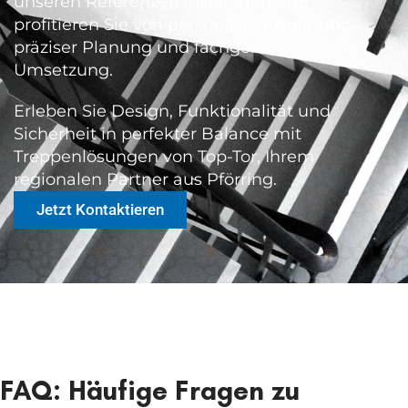
unseren Referenzen inspirieren und
profitieren Sie von persönlicher Beratung,
präziser Planung und fachgerechter
Umsetzung.
Erleben Sie Design, Funktionalität und
Sicherheit in perfekter Balance mit
Treppenlösungen von Top-Tor, Ihrem
regionalen Partner aus Pförring.
Jetzt Kontaktieren
FAQ: Häufige Fragen zu