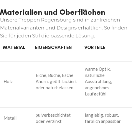
Für Eingangsbereiche, Balkone oder
Gartenanlagen bieten wir robuste
Materialien und Oberflächen
Außentreppen aus verzinktem Stahl, Edelstahl
Unsere
Treppen Regensburg
sind in zahlreichen
oder Aluminium. Sie sind witterungsbeständig,
rutschfest und nahezu wartungsfrei. Auf
Materialvarianten und Designs erhältlich. So finden
Wunsch ergänzen wir Ihre Außentreppe um
Sie für jeden Stil die passende Lösung.
passende Geländer oder Beleuchtungssysteme:
funktional und optisch aufeinander
MATERIAL
EIGENSCHAFTEN
VORTEILE
abgestimmt.
warme Optik,
Eiche, Buche, Esche,
natürliche
Holz
Ahorn: geölt, lackiert
Ausstrahlung,
oder naturbelassen
angenehmes
Laufgefühl
pulverbeschichtet
langlebig, robust,
Metall
oder verzinkt
farblich anpassbar