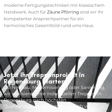
moderne Fertigungstechniken mit klassischem
Handwerk. Auch für
Zäune Pförring
sind wir Ihr
kompetenter Ansprechpartner für ein
harmonisches Gesamtbild rund ums Haus.
Jetzt Ihr Treppenprojekt in
Regensburg starten
Ob Neubau, Modernisierung oder Sanierung,
wir realisieren Ihre individuellen
Treppen in
Regensburg
nach höchsten
Qualitätsstandards. Lassen Sie sich von