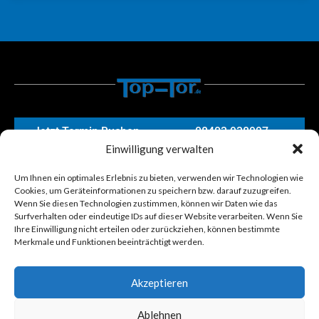
Jetzt Termin Buchen
08403 938997
Einwilligung verwalten
Nützliche
Um Ihnen ein optimales Erlebnis zu bieten, verwenden wir Technologien wie
Kon­tak­t­dat­en
Öffnungszeiten
Links
Cookies, um Geräteinformationen zu speichern bzw. darauf zuzugreifen.
Widerrufsrecht
Bachstraße 11 -
Montag - Freitag
Wenn Sie diesen Technologien zustimmen, können wir Daten wie das
85104
08:00 Uhr - 12:00
Surfverhalten oder eindeutige IDs auf dieser Website verarbeiten. Wenn Sie
Datenschutzerklärung
Pförring/Ettling
Uhr
Ihre Einwilligung nicht erteilen oder zurückziehen, können bestimmte
Impressum
Merkmale und Funktionen beeinträchtigt werden.
08403 938997
Samstag –
AGB
Sonntag
info@top-tor.de
geschlossen
Kontakt
Akzeptieren
Glossar
Ablehnen