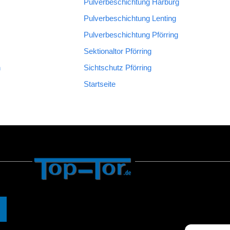
Pulverbeschichtung Harburg
Pulverbeschichtung Lenting
Pulverbeschichtung Pförring
Sektionaltor Pförring
n
Sichtschutz Pförring
Startseite