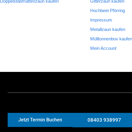
Doppelstabmattenzaun kaufen
Gitterzaun kaufen
Hochbeet Pförring
Impressum
Metallzaun kaufen
Mülltonnenbox kaufe
Mein Account
Jetzt Termin Buchen
08403 938997