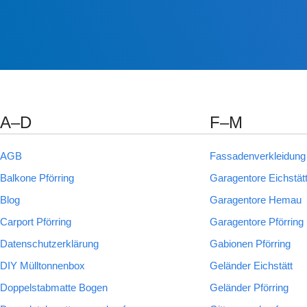
A–D
F–M
AGB
Fassadenverkleidung 
Balkone Pförring
Garagentore Eichstät
Blog
Garagentore Hemau
Carport Pförring
Garagentore Pförring
Datenschutzerklärung
Gabionen Pförring
DIY Mülltonnenbox
Geländer Eichstätt
Doppelstabmatte Bogen
Geländer Pförring