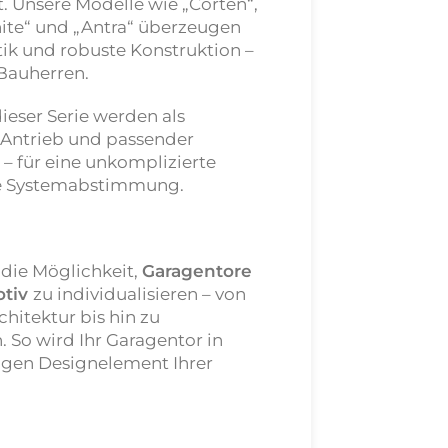
t. Unsere Modelle wie „Corten“,
anite“ und „Antra“ überzeugen
tik und robuste Konstruktion –
 Bauherren.
ieser Serie werden als
 Antrieb und passender
 – für eine unkomplizierte
e Systemabstimmung.
die Möglichkeit,
Garagentore
otiv
zu individualisieren – von
hitektur bis hin zu
 So wird Ihr
Garagentor in
igen Designelement Ihrer