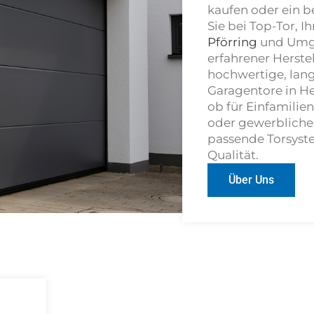
kaufen oder ein b
Sie bei Top-Tor, 
Pförring
und Umge
erfahrener Herste
hochwertige, lan
Garagentore in 
ob für Einfamilie
oder gewerbliche 
passende Torsyst
Qualität.
Über Uns