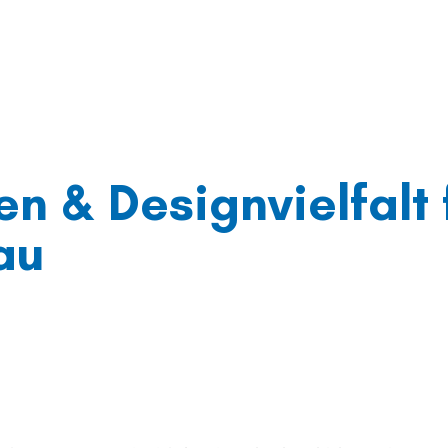
n & Designvielfalt 
au