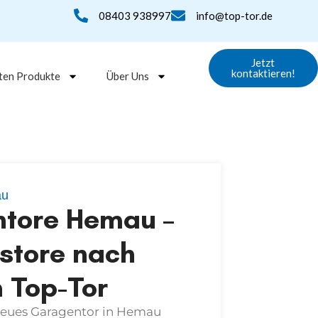
08403 938997
info@top-tor.de
Jetzt
kontaktieren!
ten Produkte
Über Uns
au
ntore Hemau –
tstore nach
 Top-Tor
neues
Garagentor in Hemau