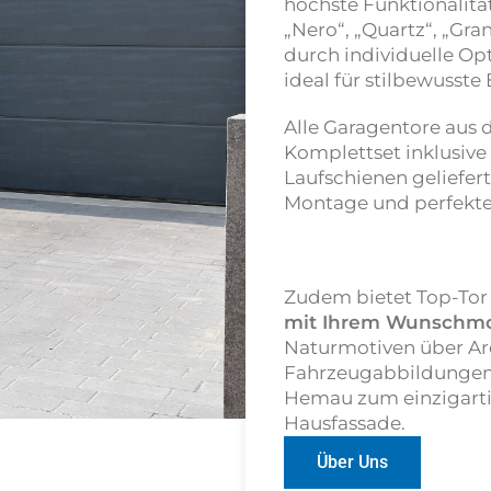
höchste Funktionalitä
„Nero“, „Quartz“, „Gr
durch individuelle Op
ideal für stilbewusste
Alle Garagentore aus d
Komplettset inklusive
Laufschienen geliefert
Montage und perfekt
Zudem bietet Top-Tor 
mit Ihrem Wunschm
Naturmotiven über Arc
Fahrzeugabbildungen.
Hemau
zum einzigart
Hausfassade.
Über Uns