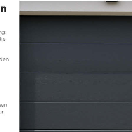
in
ng:
die
nden
hen
ar