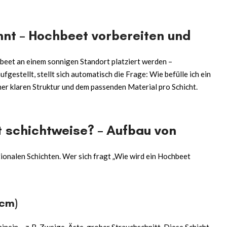
nnt – Hochbeet vorbereiten und
hbeet an einem sonnigen Standort platziert werden –
fgestellt, stellt sich automatisch die Frage:
Wie befülle ich ein
er klaren Struktur und dem passenden Material pro Schicht.
t schichtweise? – Aufbau von
onalen Schichten. Wer sich fragt „
Wie wird ein Hochbeet
 cm)
ein – z. B. Zweige, Äste, grober Strauchschnitt. Diese Schicht